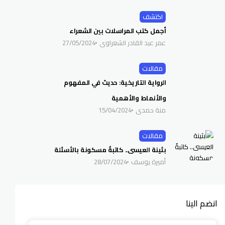
اكتشف
أجمل كتب المراسلات بين الشعراء
عمر عبد القادر الشعراوي
27/05/2024
مقالات
الرواية التاريخية: حديث في المفهوم
والأنماط والأهمية
منة حمدي
15/04/2024
مقالات
بثينة العيسى.. كاتبةٌ مسكونة بالأسئلة
أميرة يوسف
28/07/2024
انضم الينا