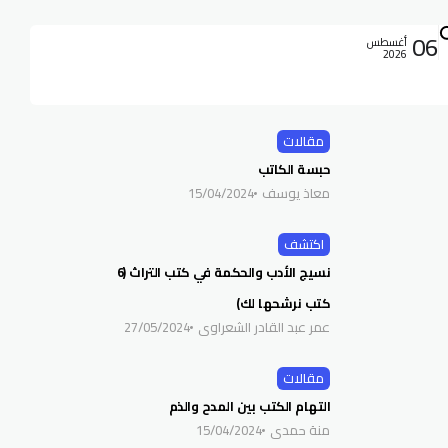
06
أغسطس
2026
مقالات
حبسة الكاتب
معاذ يوسف
15/04/2024
اكتشف
نسيج الأدب والحكمة في كتب التراث (6
كتب نرشحها لك)
عمر عبد القادر الشعراوي
27/05/2024
مقالات
التهام الكتب بين المدح والذم
منة حمدي
15/04/2024