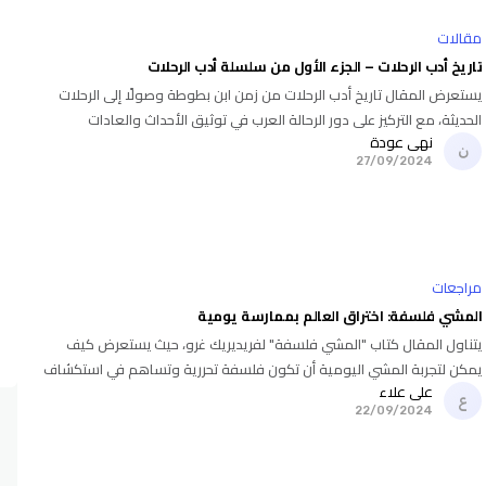
مقالات
تاريخ أدب الرحلات – الجزء الأول من سلسلة أدب الرحلات
يستعرض المقال تاريخ أدب الرحلات من زمن ابن بطوطة وصولًا إلى الرحلات
الحديثة، مع التركيز على دور الرحالة العرب في توثيق الأحداث والعادات
نهى عودة
والثقافات المختلفة.
27/09/2024
مراجعات
المشي فلسفة: اختراق العالم بممارسة يومية
يتناول المقال كتاب "المشي فلسفة" لفريديريك غرو، حيث يستعرض كيف
يمكن لتجربة المشي اليومية أن تكون فلسفة تحررية وتساهم في استكشاف
علي علاء
الذات والتأمل بعيدًا عن ضغوط الحياة والتكنولوجيا.
22/09/2024