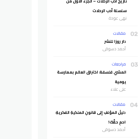
تاريخ أدب الرحلات – الجزء الأول من
سلسلة أدب الرحلات
نهى عودة
مقالات
02
دار روزا للنشر
أحمد دسوقي
مراجعات
03
المشي فلسفة: اختراق العالم بممارسة
يومية
علي علاء
مقالات
04
دليلُ المؤلفِ إلى قانونِ الملكيةِ الفكريةِ:
احمِ حقَّكَ!
أحمد دسوقي