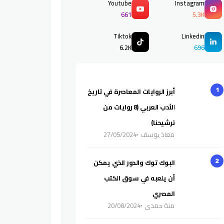
Youtube
Instagram
661
5.3K
Tiktok
Linkedin
6.2K
696
أبرز الروايات المعاصرة في تاريخ
1
الأدب العربي (8 روايات من
ترشيحنا)
معاذ يوسف
27/05/2024
البوك توك والدور الذي يمكن
2
أن يلعبه في سوق الكتب
المصري
منة حمدي
20/08/2024