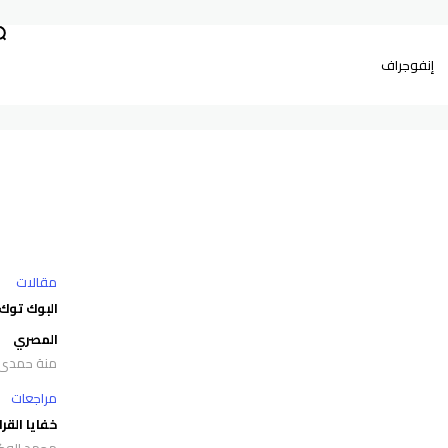
إنفوجراف
مقالات
البوك توك
المصري
منة حمدي
مراجعات
خفايا القر
محمد الوك