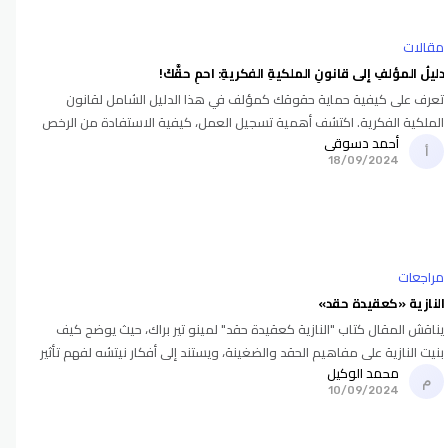
مقالات
دليلُ المؤلفِ إلى قانونِ الملكيةِ الفكريةِ: احمِ حقَّكَ!
تعرف على كيفية حماية حقوقك كمؤلف في هذا الدليل الشامل لقانون
الملكية الفكرية. اكتشف أهمية تسجيل العمل، كيفية الاستفادة من الرخص
أحمد دسوقي
المختلفة، واستراتيجيات التعاقد لضمان حقوقك المالية والأدبية.
18/09/2024
مراجعات
النازية «كعقيدة حقد»
يناقش المقال كتاب "النازية كعقيدة حقد" لمينو تير براك، حيث يوضح كيف
بنيت النازية على مفاهيم الحقد والضغينة، ويستند إلى أفكار نيتشه لفهم تأثير
محمد الوكيل
هذه العقيدة على المجتمع الألماني في
10/09/2024