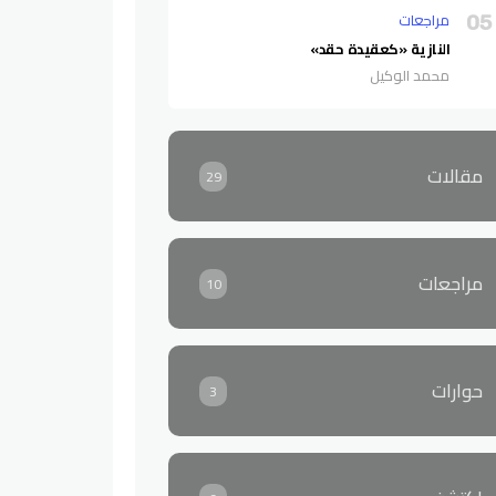
مراجعات
05
النازية «كعقيدة حقد»
محمد الوكيل
مقالات
29
مراجعات
10
حوارات
3