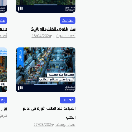
مقالات
مقا
هل ينقرض الكتاب الورقي؟
دار 
أحمد دسوقي
15/04/2024
أحمد
مقالات
إنف
الطباعة عند الطلب: ثورة في عالم
زوار
فريق
الكتب
معاذ يوسف
27/08/2024