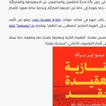
في دول عدَّة تحديًا للمثقفين والمدافعين عن الديمقراطية والتشاركيَّة؛
كما يقودنا إلى حالة من الرجعية الفكريَّة، ويذكرنا بحالة صعود الأفكار
ى كتاب مهم في مجاله، عنوانه:
، وهو من تأليف
«النازية كعقيدة حقد»
تاب إلى العربية المترجم “مصطفى عبد الظاهر”، ونشرته
دار “صفصافة” للنشر
مسين صفحة- العقيدة النازية، ويعتبرها عقيدة حقد وضغينة، كما يستند
أفكار الفيلسوف الألماني: “فريدريك نيتشه”.