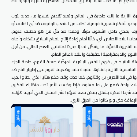
لاقتراع أم ما حدث سابقًا بتمزيق القمصان العسكرية النازية وتبديد تلك
لفكرة النازية ما زالت حاضرة في العالم، وتعيد تقديم نفسها من جديد بثوب
ويدعو لأفكار شعبوية قومية، تطلب من الشعب الوقوف ضد أي اختلاف أو
طرف يغذي داخل الشعوب كرهًا وحقدًا ضد كلِّ من هو مختلف عنهم،
اب البلاد الأصليين. أي، كأنَّنا أمام إعادة إنتاج للفيلم السابق بشكله وأصله
لشريرة الخفيَّة، ما يشكِّل تحديًا جديدًا لمثقفي العصر الحالي، من أجل
نوع والديمقراطية الحقيقية والنقد للصالح العام.
فتة للانتباه في فهم النفس البشرية المركَّبة صعبة الفهم، خاصة الجزء
لفلسفية للنازية باعتبارها عقيدة حقد وضغينة، تقوم على إظهار الشر ضد
 في نبذ الآخرين بل وقتلهم، كما حدث وقت حكم هتلر، الذي يحتاج المرء
ء براحة ضمير على ما فعلوه. فإذا وضعت الأمر تحت منظارك الفكري
 قد شرحا الفكرة بشكل يمكن معه تفهُّم الشر المحض الذي أخرجه هؤلاء
لإعاقة حتى ولو كانوا من العِرق الآري.