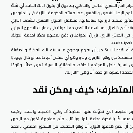
راج الشر البشري الخالص والتباهي به، دون أن يكون لذلك الحاقد أي شكٍّ
لهم الرضا الشعبي والنفسي عما فعلته الحكومة النازية في المنبوذين
حقائق علمية تبرر بها سياساتها، فيكتمل القبول النفسي للشعب النازي
 وقد أدى ذلك إلى مساهمة الشعب مع الدولة في عمليات التطهير العرقي
ن في الجيش النازي، بل إنَّ المواطنين دفع بعضهم بعضًا لخدمة الدولة،
م ضغينة ضده.
ة أو نقدها لا بدَّ من أن يفهم بوضوح ما سببته تلك الفكرة والضغينة
بسطة؛ خير: وهو النازيون، وشر: وهو أي شخص آخر، خاصة لو كان يهوديًا
ؤى نسبية داخل المجتمع الحاقد، فالحقائق النسبية تعني جدالًا وتنوعًا
لخدمة الفكرة الواحدة، ألا وهي “النازية”.
 المتطرف؛ كيف يمكن نقد
م الطبيعة التي تكوَّنت منها الفكرة؛ ألا وهي الضغينة والحقد، وكيف
 متمسكًا بالفكرة وداعمًا لها. وبالتالي، فأي مواجهة تكون مع اليمين
َّ من أن تضع هدفها الأول، ألا وهو التخفيف من الشعور الجمعي بالحقد