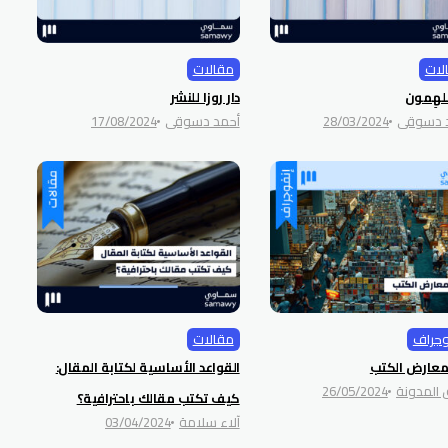
لات
مقالات
ملهِمون
دار روزا للنشر
 دسوقي
28/03/2024
أحمد دسوقي
17/08/2024
وجراف
مقالات
 معارض الكتب
القواعد الأساسية لكتابة المقال:
 المدونة
26/05/2024
كيف تكتب مقالك باحترافية؟
آلاء سلامة
03/04/2024