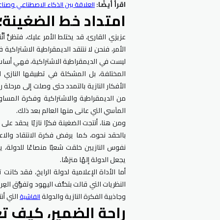
اقرأ أيضًا:
العلاقة بين الذكاء الاصطناعي وصناعة
امتداد خط الضغينة؛ 
عزيزي القارئ، قد يختلط الأمر عليك، فتظنُّ أنَ
الأمر، فنحن لا ننتقد الديمقراطية الاشتراكية
ليست في الديمقراطية الاشتراكية، فهي أساس
المختلفة، بل المشكلة في تطبيقها النازي 
الأفكار النازية بالتمدد حتى وصلت إلى مرحلة رف
من الديمقراطية والاشتراكية وفكرة المساواة
المآسي التي عانى منها العالم بعد ذلك.
ومن هنا، أنتجت الضغينة فكرًا نازيًا يحقد على 
بالحقد نحوه، كما يرفض فكرة الانتقاد والاع
نفوس النازيين خلقت شعبًا منصاعًا للدولة، 
يجعل الدولة إلهًا منزهًا.
أما الأداة الإعلامية لدولة الرايخ، فقد كان
النظريات التي قالت بتخلُّف اليهود وتفوُّق الع
وجاذبية الفكرة النازية والدولة
التي أنت
الفاشية
راحة الضمير، كيف ت