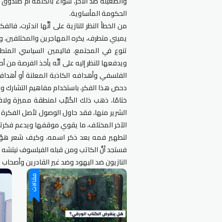
والضغينة ضد الآخر، سواء بالكلمة أم صندوق ا
الحكومة المأساوية.
من الخطأ النظر للنازية على أنَّها اندثرت، فا
يميني متطرف، يكره المهاجرين والمختلفين، 
تنوع في المجتمع، فاليمين السياسي المت
ويدفعها للنظر إليه على أنَّه يأخذ الفرصة من أصح
الفلسفي وأهدافه الكاذبة المعلنة أو أهدافه ا
دحض هذا الفكر، باستخدام مفاهيم التشارك والت
ختامًا، ذهب ذلك الكُتيِّب لمنطقة مميزة ولا
الشرير منها، فقد حاول الوصول لأصل الفكرة ا
الآخر المختلف، ما يقوي موقفها ويدعم فكرتها
لتطهير فمه بعد ذكر اسمه، وكيف شعر هؤلا
فستجد أنَّ الكاتب ومن قبله الفيلسوف نيتشه
النازيون ضد اليهود وضد غير القادرين وأصحاب ا