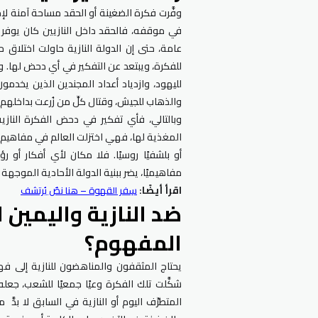
وفَّرت فكرة الضغينة أو الحقد مساحة آمنة لإخ
في موقفه، فالحقد داخل النازيين كان يوفر 
عامة، حتى إن الدولة النازية حاولت اختلاق 
للفكرة، ويبتعد عن التفكير في أي دحض لها.
لليهود، وازدياد أعداد المجندين الذين يخدمو
والذهاب للجيش، وقتال كلِّ من زُرعت بداخله
وبالتالي، فأي تفكير في دحض الفكرة النازي
المغذية لها، فهي اختزلت العالم في مفاهيم م
أو بلشفيًا روسيًا. فلا مكان لأي أفكار أو ر
مفاهيميًا، يضر ببنية الدولة الأحادية الموجهة 
اقرأ أيضًا:
سِفر القهوة – هنا نصٌ يُرتشف
ضد النازية واليمين
المفهوم؟
يحتاج المثقفون والمناهضون للنازية إلى فه
شكَّلت تلك الفكرة وعيًا جمعيًا للشعب، جعله
المتطرِّف اليوم أو النازية في السابق لا بد