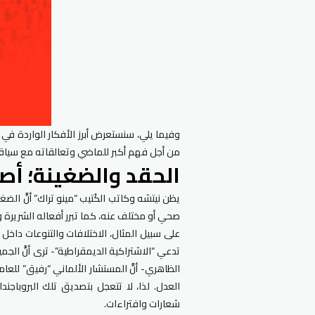
وفيما يلي، سنستعرض أبرز الأفكار الواردة في ه
من أجل فهم أكبر للماضي وتعالقاته مع سياقاتن
الحقد والضغينة؛ أص
يظن نيتشه وكاتب الكُتيب “مينو تراك” أنَّ الض
صحي أو مختلف عنه، كما تبرر أفعاله الشريرة وت
على سبيل المثال، الاختلافات والتنوعات د
تدعي “الاشتراكية الديمقراطية”- ترى أنَّ الجم
الظاهري- أنَّ المستشار الألماني “رفيق” لل
العدل. لذا، لا تتعجل بتصديق تلك البروباجند
شعارات وافتراءات.