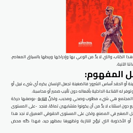
ذا الكتاب، والتي لا بدَّ من الوعي بها وإدراكها وربطها بالسياق المعاصر،
ا الآنية.
ل المفهوم:
غينة أو الحقد أساس الشرور؛ فالضغينة تجعل الإنسان يكره أي شيء نبيل أو
وفر له القناعة الداخلية بأفعاله دون تأنيب ضمير أو محاسبة.
اخل المجتمع هي شيء مطلوب وصحي ومحبب، ولكنَّ
-بوصفها حركة
النازية
يع دون استثناء لا بدَّ من أن يكونوا متشابهين تمامًا، فنجد -على المستوى
عامل الصغير في المصنع، ولكن على المستوى الحقوقي العميق لا نجد هذا
ا أو الأكذوبة التي تروِّج للنازية وتظهرها بمظهر جيد، فهذا كلُّه محض