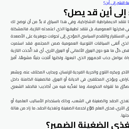
 النشر، إلى أين؟
إلى أين قد يصل؟
ّنا ننتقد الديمقراطية الاشتراكية، وفي هذا السياق لا بدَّ من أن نوضح لك
 في فكرتها العمومية، بل ننتقد تطبيقها الذي اعتمدته النازية، فالمشكلة
 الاستقرار والتقدم السياسي المؤدي إلى تحولات جوهرية على الأصعدة
الذي ألغى السياقات التنوعية العمومية ضمن المجتمع، فقد استمرت
ض كلِّ ما هو دون العِرق الألماني أو العِرق الآري، أي قد اتَّخذت النازية
 عوامل جذب للجمهور الذي اتبعها، ولكنها أنتجت جنينًا مشوهًا، أفرز
الآخر، ويكره التنوع والحرية الفردية للإنسان، ويحارب المختلف عنه، ويشعر
تراض، ويؤذي المختلفين في الديانة أو العِرق. فالضغينة الكامنة داخل
يصدِّق ما تقوله الحكومة، وما تغذِّيه فيه من أكاذيب؛ فالحقد الشعبي
ت تغذي الحقد والضغينة في الشعب، وذلك باستخدام الأساليب العلمية أو
ِرق الآري، فحتى العلم طُوِّع لخدمة الضغينة وتغذية الحقد، ما زاد من هالة
جتها.
غذي الضغينة الضمير؟