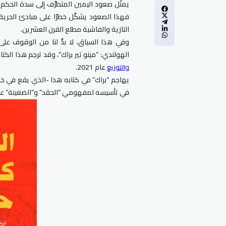
يمثِّل صعود اليمين المتطرِّف إلى سدة الحكم 
فهذا الصعود يشكِّل خطرًا على مبادئ الحرية، 
النازية والفاشية مطلع القرن العشرين.
وفي هذا السياق، لا بدَّ لنا من الوقوف عل
الهولندي: “مينو تير براك”، وقد ترجم هذا الك
عام 2021.
والتوزيع
يهاجم “براك” في كتابه هذا -الذي يقع في خ
في تأسيسه لمفهومي “الحقد” و”الضغينة” على 