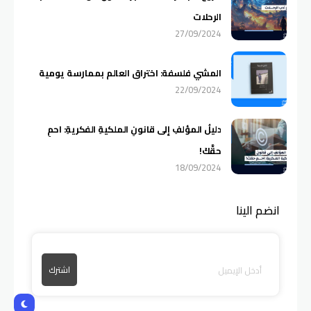
الرحلات
27/09/2024
المشي فلسفة: اختراق العالم بممارسة يومية
22/09/2024
دليلُ المؤلفِ إلى قانونِ الملكيةِ الفكريةِ: احمِ
حقَّكَ!
18/09/2024
انضم الينا