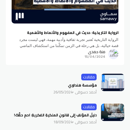
الرواية التاريخية: حديث في المفهوم والأنماط والأهمية
الرواية التاريخية تُعتبر تجربة ثقافية وأدبية مهمة، فهي ليست مجرد
قصة خيالية، بل هي رحلة في الزمن تمكِّننا من استكشاف الماضي
منة حمدي
وفهم تراثنا الثقافي والتاريخي بطريقة مشوقة وممتعة، تعال نتناولها
15/04/2024
مقالات
مؤسسة هنداوي
أحمد دسوقي
26/05/2024
مقالات
دليلُ المؤلفِ إلى قانونِ الملكيةِ الفكريةِ: احمِ حقَّكَ!
أحمد دسوقي
18/09/2024